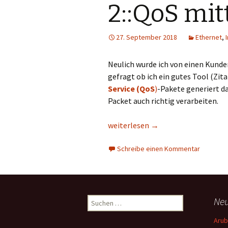
2::QoS mit
27. September 2018
Ethernet
,
Neulich wurde ich von einen Kunde
gefragt ob ich ein gutes Tool (Zi
Service (QoS
)
-Pakete generiert d
Packet auch richtig verarbeiten.
ToolTime#2::Ping (Teil 2::QoS mitt
weiterlesen
→
Schreibe einen Kommentar
Suchen
Neu
nach:
Arub