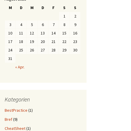
M
D
M
D
F
S
S
1
2
3
4
5
6
7
8
9
10
11
12
13
14
15
16
17
18
19
20
21
22
23
24
25
26
27
28
29
30
31
« Apr.
Kategorien
BestPractice
(1)
Bref
(9)
CheatSheet
(1)