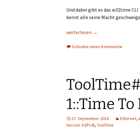
Und dabei gibt es das w32time CLI
kennt alle seine Macht geschweige
ToolTime#3::W32tm
weiterlesen
→
Schreibe einen Kommentar
ToolTime#1
1::Time To 
27. September 2018
Ethernet
,
Version 4 (IPv4)
,
ToolTime