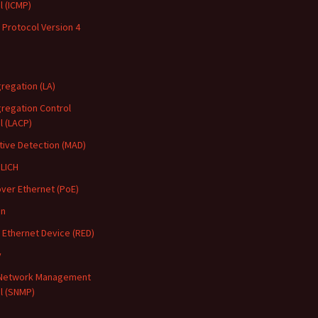
l (ICMP)
 Protocol Version 4
regation (LA)
gregation Control
l (LACP)
ctive Detection (MAD)
LICH
ver Ethernet (PoE)
on
Ethernet Device (RED)
y
 Network Management
l (SNMP)