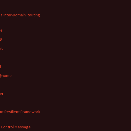
ss Inter-Domain Routing
re
9
mt
t
g@home
er
ent Resilient Framework
t Control Message