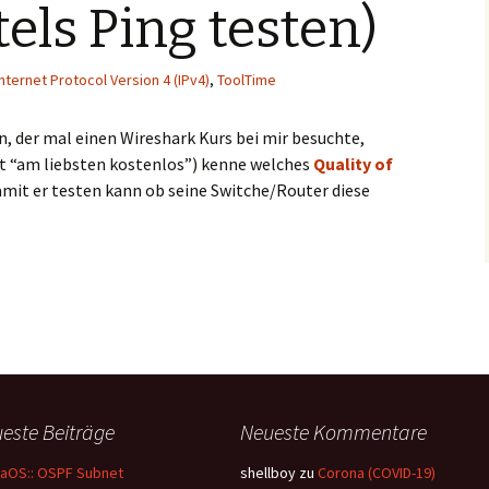
tels Ping testen)
Internet Protocol Version 4 (IPv4)
,
ToolTime
n, der mal einen Wireshark Kurs bei mir besuchte,
tat “am liebsten kostenlos”) kenne welches
Quality of
amit er testen kann ob seine Switche/Router diese
els Ping testen)
este Beiträge
Neueste Kommentare
aOS:: OSPF Subnet
shellboy
zu
Corona (COVID-19)