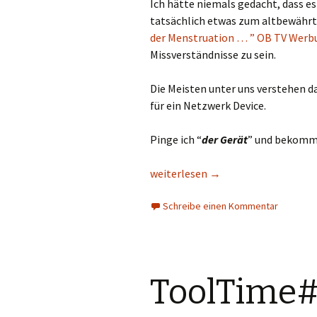
Ich hätte niemals gedacht, dass es
tatsächlich etwas zum altbewährte
der Menstruation … ” OB TV Werb
Missverständnisse zu sein.
Die Meisten unter uns verstehen d
für ein Netzwerk Device.
Pinge ich “
der Gerät
” und bekomme
ToolTime#1::Ping (Teil 1::Time To 
weiterlesen
→
Schreibe einen Kommentar
ToolTime#2