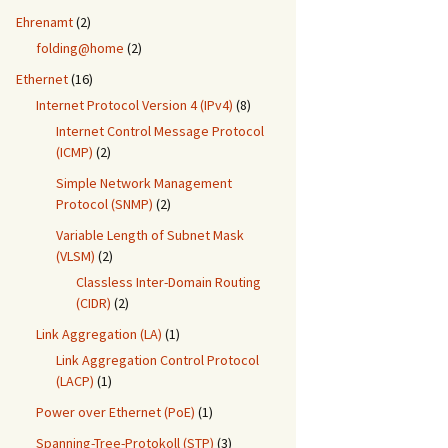
Ehrenamt
(2)
folding@home
(2)
Ethernet
(16)
Internet Protocol Version 4 (IPv4)
(8)
Internet Control Message Protocol
(ICMP)
(2)
Simple Network Management
Protocol (SNMP)
(2)
Variable Length of Subnet Mask
(VLSM)
(2)
Classless Inter-Domain Routing
(CIDR)
(2)
Link Aggregation (LA)
(1)
Link Aggregation Control Protocol
(LACP)
(1)
Power over Ethernet (PoE)
(1)
Spanning-Tree-Protokoll (STP)
(3)