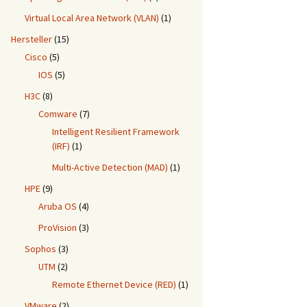
Virtual Local Area Network (VLAN)
(1)
Hersteller
(15)
Cisco
(5)
IOS
(5)
H3C
(8)
Comware
(7)
Intelligent Resilient Framework
(IRF)
(1)
Multi-Active Detection (MAD)
(1)
HPE
(9)
Aruba OS
(4)
ProVision
(3)
Sophos
(3)
UTM
(2)
Remote Ethernet Device (RED)
(1)
VMware
(2)