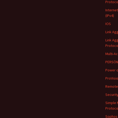
Protoco
Internet
(IPv4)
IOS
Link Agg
Link Ag
Protoco
Multi-A
PERSÖN
Power o
ProVisi
Remote 
Securit
Simple
Protoco
Sophos