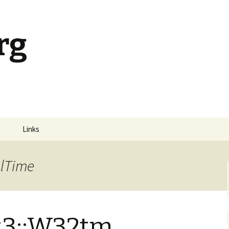
rg
m
Links
olTime
#3::W32tm