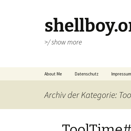
shellboy.o
>/ show more
Springe
About Me
Datenschutz
Impressu
zum
Inhalt
Archiv der Kategorie: To
ToolTime