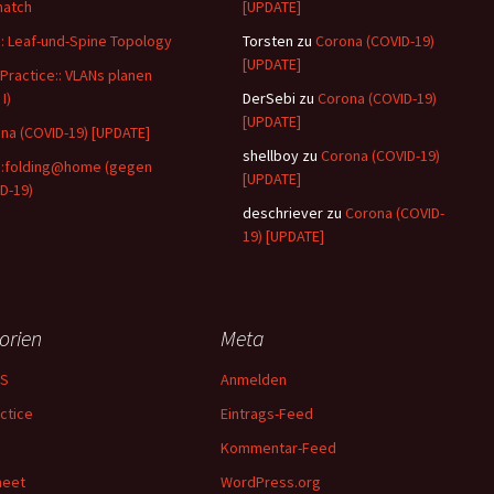
match
[UPDATE]
:: Leaf-und-Spine Topology
Torsten
zu
Corona (COVID-19)
[UPDATE]
Practice:: VLANs planen
 I)
DerSebi
zu
Corona (COVID-19)
[UPDATE]
na (COVID-19) [UPDATE]
shellboy
zu
Corona (COVID-19)
::folding@home (gegen
[UPDATE]
D-19)
deschriever
zu
Corona (COVID-
19) [UPDATE]
orien
Meta
OS
Anmelden
ctice
Eintrags-Feed
Kommentar-Feed
heet
WordPress.org